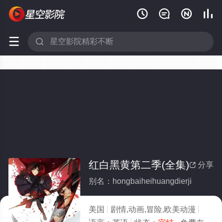






红白黑黄第二季(全集)
分享

别名：hongbaiheihuangdierji
美国
剧情,动画,冒险,欧美动漫
2014