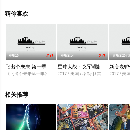
等明星演员精彩演绎的美国动漫，大结局剧情已揭晓（1-
12全集），手机免费观看高清无删减完整版动漫全集就上
猜你喜欢
星空电影网，更多相关信息可移步至豆瓣动漫、电视猫或
剧情网等平台了解。
2.0
2.0
更新13
更新至14
更新至23已
飞出个未来 第十季
星球大战：义军崛起 第四季
新唐老鸭
《飞出个未来第十季》共播出13集，也是全剧的最后一季，于201
2017 / 美国 / 泰勒·格雷,瓦内萨·马
2017 /
相关推荐