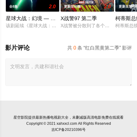
2.0
2.0
全8集
更新至08集
更新至第02
星球大战：幻境 — 第九个绝地武士
X战警97 第二季
柯蒂斯总
该剧延续《星球大战：幻境》的世界观，见证绝地武士崭新篇章
X战警被分散到了各个时间线，从过去
柯蒂斯总统
影片评论
共
0
条 “红白黑黄第二季” 影评
星空影院
提供最新热播电视剧大全，未删减版高清电影免费在线观看
Copyright © 2021 xahxxcl.com All Rights Reserved
吉ICP备20210396号