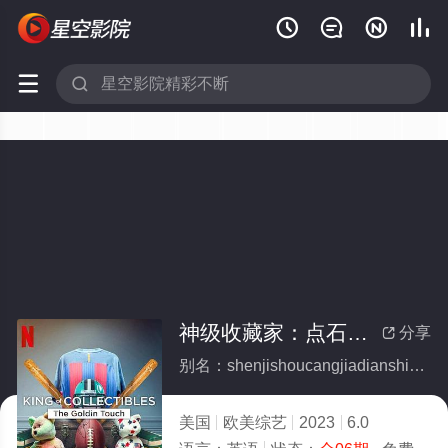






神级收藏家：点石成金拍卖行(全集)
分享

别名：shenjishoucangjiadianshichengjinpaimaixing
美国
欧美综艺
2023
6.0