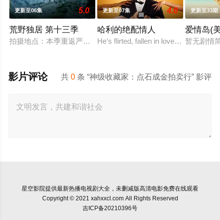
5.0
4.0
更新至06集
更新至07集
更新至33期
荒野独居 第十三季
哈利的绝配情人
爱情岛(
拍摄地点：本季重返严寒的北极圈，拍摄地位于加拿大西北地区阿克
He’s flirted, fallen in love, hooked up,
暂无剧情
影片评论
共
0
条 “神级收藏家：点石成金拍卖行” 影评
星空影院
提供最新热播电视剧大全，未删减版高清电影免费在线观看
Copyright © 2021 xahxxcl.com All Rights Reserved
吉ICP备20210396号