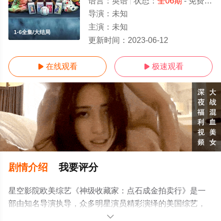
语言：
英语
状态：
全06期
- 免费在线观看
导演：
未知
主演：
未知
1-6全集/大结局
更新时间：
2023-06-12
在线观看
极速观看


剧情介绍
我要评分
星空影院欧美综艺《神级收藏家：点石成金拍卖行》是一
部由知名导演执导，众多明星演员精彩演绎的美国综艺，
大结局剧情已揭晓（1-6全集），手机免费观看高清无删减
