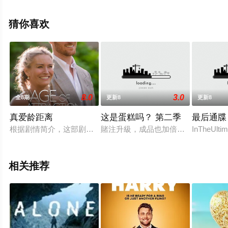
完整版综艺节目就上星空电影网，更多相关信息可移步至
豆瓣综艺、电视猫或剧情网等平台了解。
猜你喜欢
8.0
3.0
全8期
更新8
更新8
真爱龄距离
这是蛋糕吗？ 第二季
最后通牒
根据剧情简介，这部剧集讲述的是单身人士寻找灵魂伴侣时，年
賭注升級，成品也加倍瘋狂。超乎想
InTheUlti
相关推荐