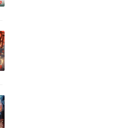
0
变——她不
、结合潮流、呈现崭新的花仙子世界。
州，与老友佛印（一心想将苏东坡渡入佛门）、辽国女粉丝耶律云（原型为高
0
身上觉醒
吾为主率!
，主角孟川自小立下为母复仇的誓言，以镜湖道院为起点，凭借坚毅无畏的心