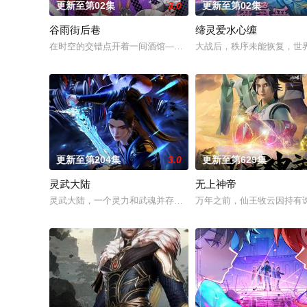
更新至第02集
3.0
更新至第02集
谷雨街后巷
缔灵爱水心缠
在时空的交错点开着一间酒馆——谷雨街后巷。 无论城市的角落
大战后，秩序未能恢复，世
更新至第204集
3.0
更新至第629集
灵武大陆
无上神帝
灵武大陆，一个灵力和武魂并存的世界，灵修一念动山河，武者
万年之前，仙王牧云因持有