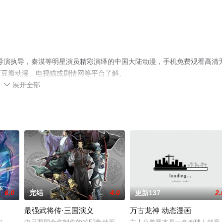
导演执导，秦漠等明星演员精彩演绎的中国大陆动漫，手机免费观看高清
至豆瓣动漫、电视猫或剧情网等平台了解。
展开全部

6.0
完结
4.0
更新137
2.
最强武将传·三国演义
万古龙神 动态漫画