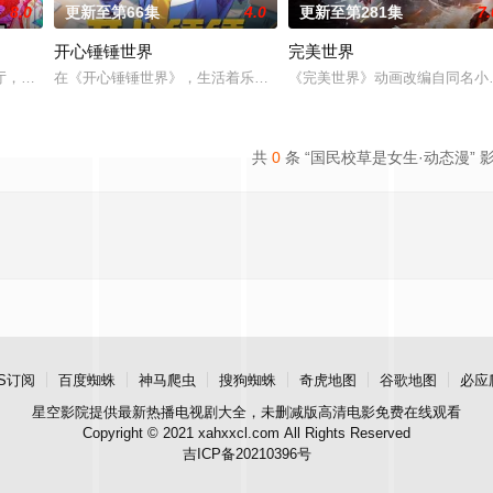
8.0
更新至第66集
4.0
更新至第281集
7.
开心锤锤世界
完美世界
由天魔统治，域内宇宙分为神界，仙界，凡间。 在
厅，下一秒竟然血流成河……明明是爱民如子的君王下一秒竟然变成嗜血凶兽……
在《开心锤锤世界》，生活着乐观善良的少年锤锤和他性格各异的家
《完美世界》动画改编自同名小
共
0
条 “国民校草是女生·动态漫” 
S订阅
百度蜘蛛
神马爬虫
搜狗蜘蛛
奇虎地图
谷歌地图
必应
星空影院
提供最新热播电视剧大全，未删减版高清电影免费在线观看
Copyright © 2021 xahxxcl.com All Rights Reserved
吉ICP备20210396号