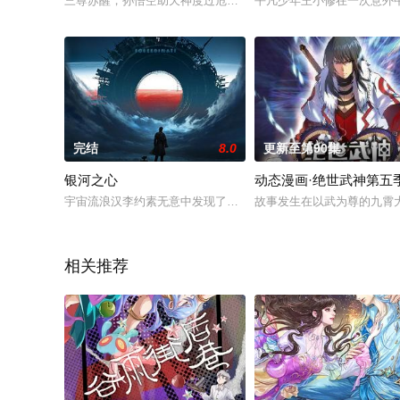
三尊苏醒，孙悟空助天神度过危机。西行小队离散后，沙悟净下阴
平凡少年王小修在一次意外
完结
8.0
更新至第90集
银河之心
动态漫画·绝世武神第五
宇宙流浪汉李约素无意中发现了多年前失踪的移民飞船“上佳”号
故事发生在以武为尊的九霄
相关推荐