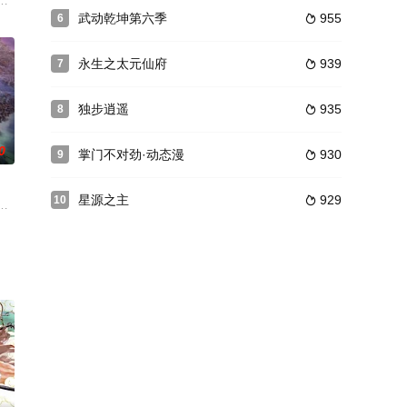
因被自己
成制作工作，于2009年8月1日在
外穿越到了修真界被女帝燕倾城抓去灵魂汲取，以夺取他的太古混沌之魂，姜
武动乾坤第六季
955
6

永生之太元仙府
939
7

独步逍遥
935
8

0
掌门不对劲·动态漫
930
9

星源之主
929
10

爷身上。从
的他，在食神伊尹的辅佐下，开始面对刀工、火
机。西行小队离散后，沙悟净下阴界救师父;八戒在黑水镇因过失而害死人;白狼