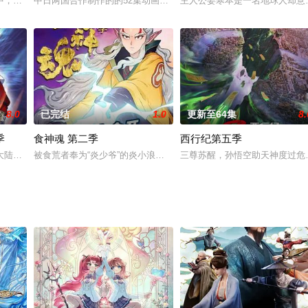
界救师父;八戒在黑水镇因过失而害死人;白狼小羽
中，获得了来自高纬度宇宙文明的空间系统“超能立方”，从而拥有了超凡能力。
中日两国合作制作的的52集动画大片《三国演义》于2009年3月17日完
主人公姜寒本是一名地球人却意
8.0
已完结
1.0
更新至64集
8.
季
食神魂 第二季
西行纪第五季
，并目睹了令人惊惧的异常现象……人们逐渐发觉了
大陆，讲述了现代学生林枫，因为一场车祸，穿越到武魂未觉醒的废物林家大少
被食荒者奉为“炎少爷”的炎小浪身世成迷，而立志成为一名真正厨师
三尊苏醒，孙悟空助天神度过危