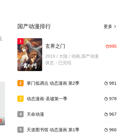
国产动漫排行
更多

无
1
玄界之门
995

2019 / 大陆 / 动画,国产动漫
状态：已完结
掌门低调点 动态漫画 第2季
981
2

动态漫画·圣墟第一季
978
3

天命动漫
967
4

0
天道图书馆 动态漫画 第1季
966
5
