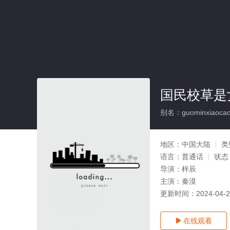
国民校草是
别名：guominxiaocaos
地区：
中国大陆
类
语言：
普通话
状态
导演：
梓辰
主演：
秦漠
更新时间：
2024-04-
在线观看
