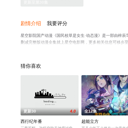
更新至第30集
剧情介绍
我要评分
星空影院国产动漫《国民校草是女生·动态漫》是一部由梓辰
删减完整版动漫全集就上星空电影网，更多相关信息可移步
猜你喜欢
更新30
4.0
全12集
西行纪年番
超能立方