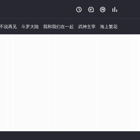




不说再见
斗罗大陆
我和我们在一起
武神主宰
海上繁花