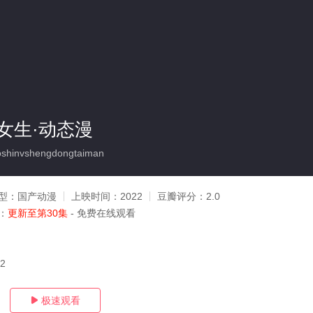
女生·动态漫
hinvshengdongtaiman
型：
国产动漫
上映时间：
2022
豆瓣评分：
2.0
：
更新至第30集
- 免费在线观看
22
极速观看
