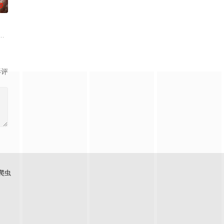
0
“明”失
人朋友们，他们在日常琐事中脑洞大开，以充满趣
说。他为修道而生，为应劫而至，他身化亿万血雨，洒落万古岁月，经历无数
影评
爬虫