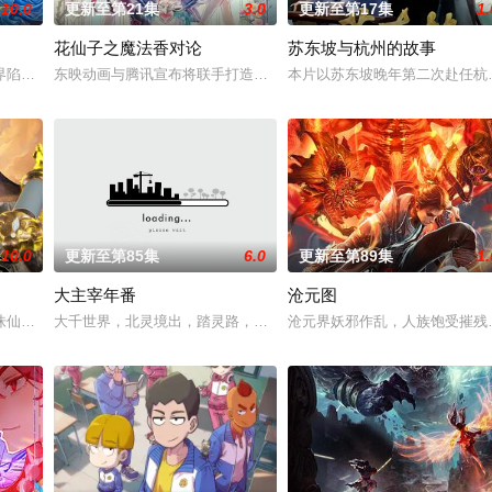
10.0
更新至第21集
3.0
更新至第17集
1.
花仙子之魔法香对论
苏东坡与杭州的故事
，还是繁星坠落的荒漠， 穿过现实的迷宫，欢迎光
界陷入混乱。混沌从深渊崛起，黑暗如潮水般吞噬大地……缔默完成了命运的蜕
东映动画与腾讯宣布将联手打造『花仙子』全新动画 新作将继承经典
本片以苏东坡晚年第二次赴任杭
10.0
更新至第85集
6.0
更新至第89集
1.
大主宰年番
沧元图
徒手撕天地。星辰镇昔日天才辰天，十岁后武魂沉寂、
诛仙图而遭人暗算，残魂沉睡万年之后，在天运大陆南云帝国有名的“废物牧云”
大千世界，北灵境出，踏灵路，伐罗天，剑斩诛邪永定乾坤，万道争锋
沧元界妖邪作乱，人族饱受摧残