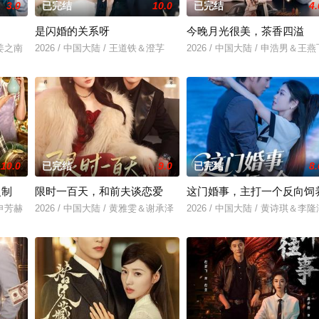
3.0
已完结
10.0
已完结
4.
是闪婚的关系呀
今晚月光很美，茶香四溢
＆姜之南
2026 / 中国大陆 / 王道铁＆澄芓
2026 / 中国大陆 / 申浩男＆王燕
10.0
已完结
9.0
已完结
8.
复制
限时一百天，和前夫谈恋爱
这门婚事，主打一个反向饲
＆申芳赫
2026 / 中国大陆 / 黄雅雯＆谢承泽
2026 / 中国大陆 / 黄诗琪＆李隆