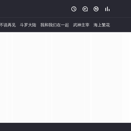




不说再见
斗罗大陆
我和我们在一起
武神主宰
海上繁花