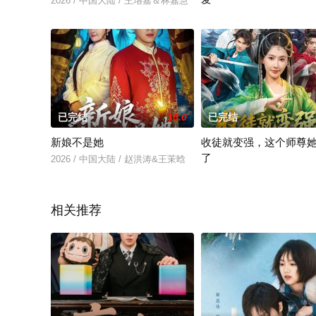
2026 / 中国大陆 / 王珞嘉＆林嘉慧
2026 / 中国大陆 / 张晗&王
已完结
10.0
已完结
新娘不是她
收徒就变强，这个师尊
了
2026 / 中国大陆 / 赵洪涛&王茉晗
2026 / 中国大陆 / 周恒宇
相关推荐