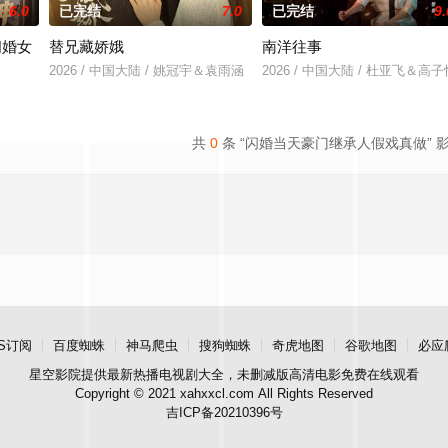
6.0
已完结
7.0
已完结
9.
闪婚女
替兄藏娇娥
南洋往事
2026 / 中国大陆 / 姚冠宇＆袁雨涵
2026 / 中国大陆 / 杜亚飞＆高子
＆王佳琪
共
0
条 “闪婚当天豪门继承人假戏真做” 
S订阅
百度蜘蛛
神马爬虫
搜狗蜘蛛
奇虎地图
谷歌地图
必应
星空影院
提供最新热播电视剧大全，未删减版高清电影免费在线观看
Copyright © 2021 xahxxcl.com All Rights Reserved
吉ICP备20210396号