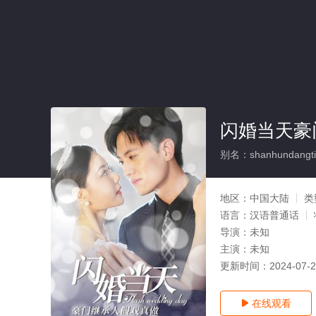
闪婚当天豪
别名：shanhundangtia
地区：
中国大陆
类
语言：
汉语普通话
导演：
未知
主演：
未知
更新时间：
2024-07-
在线观看
