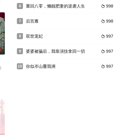
之恩&徐静雅
重回八零，懒靓肥妻的逆袭人生
998
6

后宫雁
998
7

双世宠妃
997
8

0
婆婆被骗后，我靠演技拿回一切
997
9

你似岑山覆我洲
997
10

铭