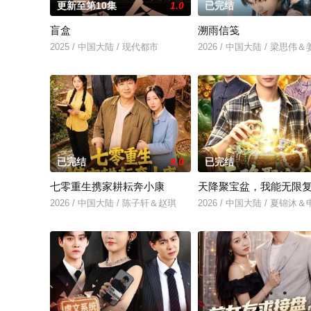
更新至第10集
1.0
已完结
盲盒
溯雨信笺
2025 / 中国大陆 / 现代都市
2026 / 中国大陆 / 梁思伟
已完结
9.0
已完结
七零重生携家耕耘奔小康
天降聚宝盆，我能无限
2026 / 中国大陆 / 陈子轩＆赵琪
2026 / 中国大陆 / 夏锦沐