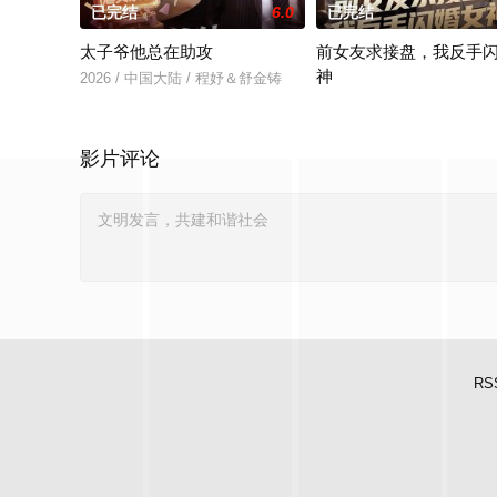
已完结
6.0
已完结
太子爷他总在助攻
前女友求接盘，我反手
神
2026 / 中国大陆 / 程妤＆舒金铸
2026 / 中国大陆 / 高鸿垲
影片评论
RS