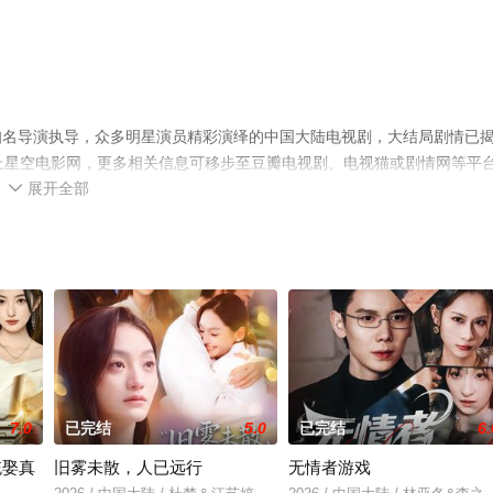
知名导演执导，众多明星演员精彩演绎的中国大陆电视剧，大结局剧情已
上星空电影网，更多相关信息可移步至豆瓣电视剧、电视猫或剧情网等平
展开全部

7.0
已完结
5.0
已完结
6.
统娶真
旧雾未散，人已远行
无情者游戏