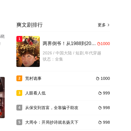
爽文剧排行
更多

揭晓
1
台
两界倒爷！从1988到2025年
1000

2026 / 中国大陆 / 短剧,年代穿越
状态：全集
荒村诡事
1000
2

人眼看人低
999
3

从保安到首富，全靠骗子助攻
998
4

0
大周令：开局抄诗就名扬天下
998
5
