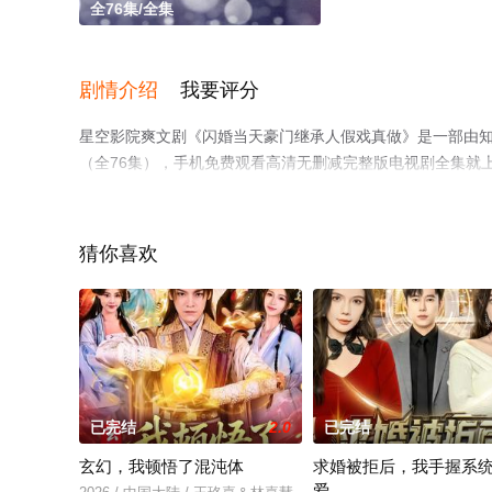
全76集/全集
剧情介绍
我要评分
星空影院爽文剧《闪婚当天豪门继承人假戏真做》是一部由
（全76集），手机免费观看高清无删减完整版电视剧全集就
了解。
猜你喜欢
已完结
2.0
已完结
玄幻，我顿悟了混沌体
求婚被拒后，我手握系
爱