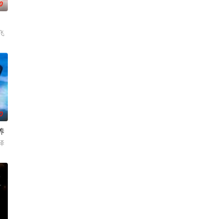
0
飞
0
养
泽