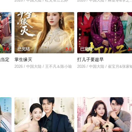
2026 / 中国大陆 / 杜梵＆江艺婷
2026 / 中国大陆 / 林亚冬&李
大钱
3.0
已完结
5.0
已完结
2.
她当定
掌生缘灭
打儿子要趁早
2026 / 中国大陆 / 王不凡＆陈小瑜
2026 / 中国大陆 / 崔宝月&张家
&秦天爱