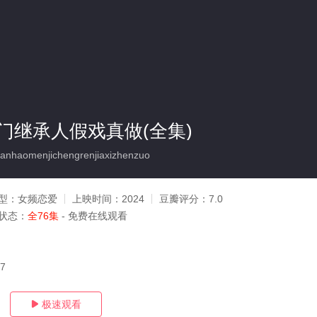
门继承人假戏真做(全集)
nhaomenjichengrenjiaxizhenzuo
型：
女频恋爱
上映时间：
2024
豆瓣评分：
7.0
状态：
全76集
- 免费在线观看
27
极速观看
