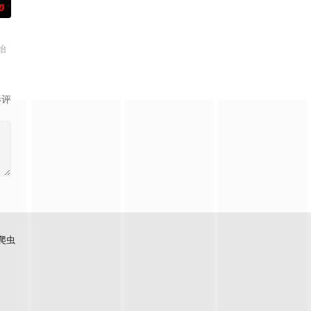
0
怡
影评
爬虫