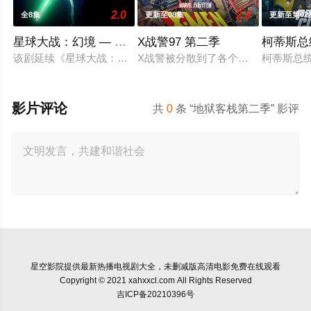
2.0
2.0
全8集
更新至08集
更新至第02
星球大战：幻境 — 第九个绝地武士
X战警97 第二季
柯蒂斯总
该剧延续《星球大战：幻境》的世界观，见证绝地武士崭新篇章
X战警被分散到了各个时间线，从过去
柯蒂斯总统
影片评论
共
0
条 “地狱客栈第二季” 影评
星空影院
提供最新热播电视剧大全，未删减版高清电影免费在线观看
Copyright © 2021 xahxxcl.com All Rights Reserved
吉ICP备20210396号