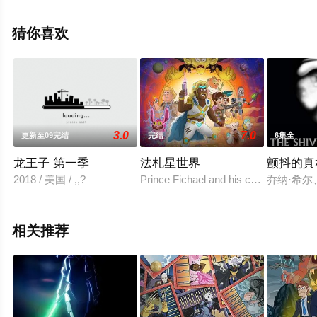
莱,杰西卡·沃斯克,杰瑞米·乔丹,克里斯蒂安·鲍勒,乔尔·佩雷
斯等明星演员精彩演绎的美国动漫，大结局剧情已揭晓
猜你喜欢
（全8集），手机免费观看高清无删减完整版动漫全集就上
星空电影网，更多相关信息可移步至豆瓣动漫、电视猫或
剧情网等平台了解。
3.0
7.0
更新至09完结
完结
6集全
龙王子 第一季
法札星世界
颤抖的真
2018 / 美国 / ,,?
Prince Fichael and his crew as they ven
乔纳·希尔
相关推荐