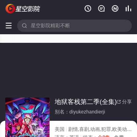






地狱客栈第二季(全集)
分享

别名：diyukezhandierji
美国
剧情,喜剧,动画,犯罪,欧美动漫