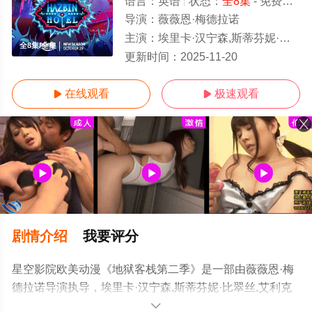
语言：
英语
状态：
全8集
- 免费在线观看
导演：
薇薇恩·梅德拉诺
主演：
埃里卡·汉宁森,斯蒂芬妮·比翠丝,艾利克斯·布莱特曼,布雷科·罗曼
全8集/全集
更新时间：
2025-11-20
在线观看
极速观看


剧情介绍
我要评分
星空影院欧美动漫《地狱客栈第二季》是一部由薇薇恩·梅
德拉诺导演执导，埃里卡·汉宁森,斯蒂芬妮·比翠丝,艾利克
斯·布莱特曼,布雷科·罗曼,凯斯·大卫,贵美子·格伦,阿米尔·塔
