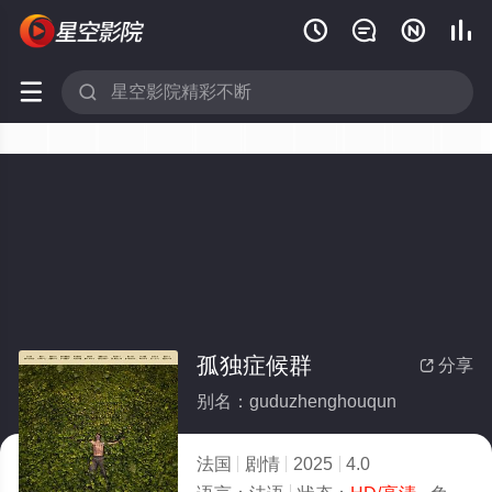






孤独症候群
分享

别名：guduzhenghouqun
法国
剧情
2025
4.0