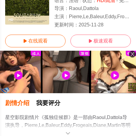
语言：
法语
状态：
HD/高清
- 免费在线观看
导演：
Raoul,Dattola
主演：
Pierre,Le,Baleur,Eddy,Frogeais,Di
HD
更新时间：
2025-11-28
在线观看
极速观看


剧情介绍
我要评分
星空影院剧情片《孤独症候群》是一部由Raoul,Dattola导
演执导，Pierre,Le,Baleur,Eddy,Frogeais,Diane,Martin等明
星演员精彩演绎的法国电影，手机免费观看高清无删减完
