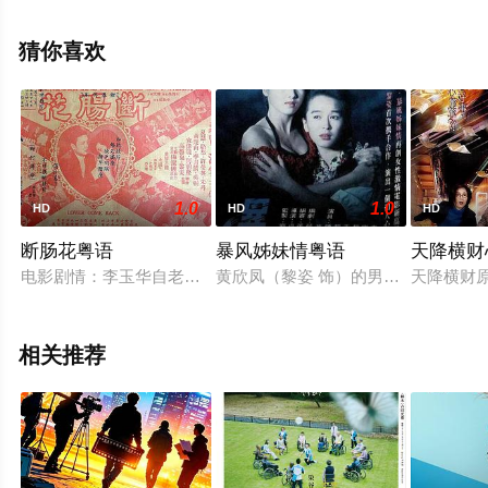
整版电影大全就上星空电影网，更多相关信息可移步至豆
瓣电影、电视猫或剧情网等平台了解。
猜你喜欢
1.0
1.0
HD
HD
HD
断肠花粤语
暴风姊妹情粤语
天降横财
电影剧情：李玉华自老父退休后成家中支柱，经邻居林炳介绍，
黄欣凤（黎姿 饰）的男友老虎（黎耀
天降横财
相关推荐