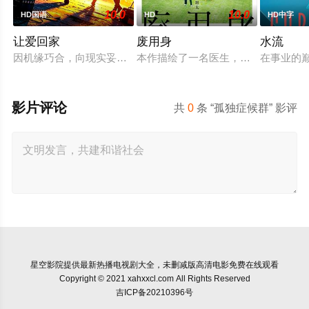
10.0
10.0
HD国语
HD
HD中字
让爱回家
废用身
水流
因机缘巧合，向现实妥协的导演朱达仁萌生拍一部《河南人在北
本作描绘了一名医生，因一种围绕“废
在事业的
影片评论
共
0
条 “孤独症候群” 影评
星空影院
提供最新热播电视剧大全，未删减版高清电影免费在线观看
Copyright © 2021 xahxxcl.com All Rights Reserved
吉ICP备20210396号