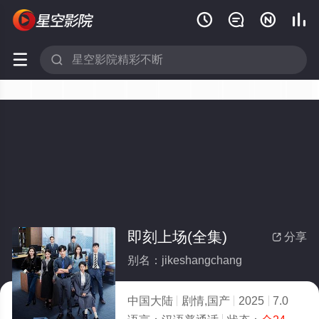






即刻上场(全集)
分享

别名：jikeshangchang
中国大陆
剧情,国产
2025
7.0