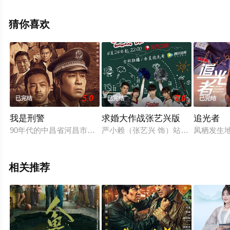
国大陆电视剧，大结局剧情已揭晓（1-24全集），手机免
费观看高清无删减完整版电视剧全集就上星空电影网，更
猜你喜欢
多相关信息可移步至豆瓣电视剧、电视猫或剧情网等平台
了解。
5.0
7.0
已完结
已完结
已完结
我是刑警
求婚大作战张艺兴版
追光者
90年代的中昌省河昌市，基层民警秦川凭借自身努力求学深造，
严小赖（张艺兴 饰）站在吉恬恬（陈
凤栖发生
相关推荐