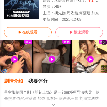
语言：
汉语普通话
状态：
全24集
- 
导演：
邓珂
主演：
胡先煦,周依然,何蓝逗,加奈那,李乐,黄婷婷,王锵,刘海宽,柳岩,
1-24全集/大结局
更新时间：
2025-12-09
在线观看
极速观看


剧情介绍
我要评分
星空影院国产剧《即刻上场》是一部由邓珂导演执导，胡
先煦,周依然,何蓝逗,加奈那,李乐,黄婷婷,王锵,刘海宽,柳岩,
袁文康,孙淳,杨玏,张晞临,黄圣池等明星演员精彩演绎的中
