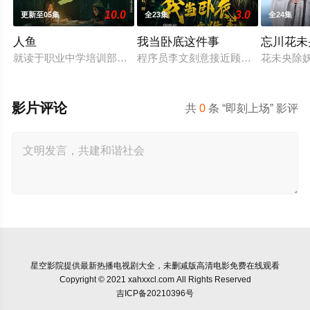
10.0
3.0
更新至05集
全23集
全24集
人鱼
我当卧底这件事
忘川花未
就读于职业中学培训部的花季女生苏琳（黄杨钿甜 饰），虽自小
程序员李文刻意接近顾婷，利用顾炎
花未央除
影片评论
共
0
条 “即刻上场” 影评
星空影院
提供最新热播电视剧大全，未删减版高清电影免费在线观看
Copyright © 2021 xahxxcl.com All Rights Reserved
吉ICP备20210396号