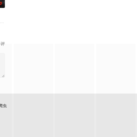
0
子，诞下的
任由老板出资兴建的一所九流学校的校长。面对
死于一栋工厂大厦的一次火灾，痛不欲生的他无意中得知原来此次火灾乃城中巨
影评
爬虫