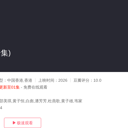
集)
型：
中国香港,香港
上映时间：
2026
豆瓣评分：
10.0
更新至01集
- 免费在线观看
邵美琪,黄子恒,白彪,潘芳芳,杜燕歌,黄子雄,韦家
24
极速观看
