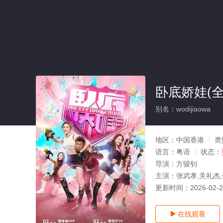
卧底娇娃(全
别名：wodijiaowa
地区：
中国香港
类
语言：
粤语
状态：
导演：
方骏钊
主演：
张武孝,关礼杰,
更新时间：
2026-02-
在线观看
