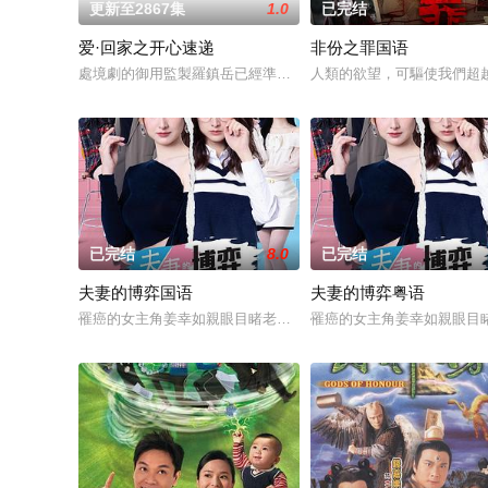
更新至2867集
1.0
已完结
爱·回家之开心速递
非份之罪国语
處境劇的御用監製羅鎮岳已經準備開拍新一套處境劇，暫定叫《
人類的欲望，可驅使我們超
已完结
8.0
已完结
夫妻的博弈国语
夫妻的博弈粤语
罹癌的女主角姜幸如親眼目睹老公和她唯一的閨蜜的姦情，慘遭
罹癌的女主角姜幸如親眼目