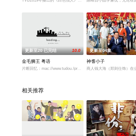
TVB2019年播出的《白色强人》收获口碑及好收视，一众演员在2
陈峰自小品学兼优，无论在
更新至20 已完结
10.0
更新至04集
金毛狮王 粤语
神耆小子
片断回忆：mac://www.tudou./programs/view/fDzWvVUccFA/从1
商人钱大海（郑则仕饰）在
相关推荐