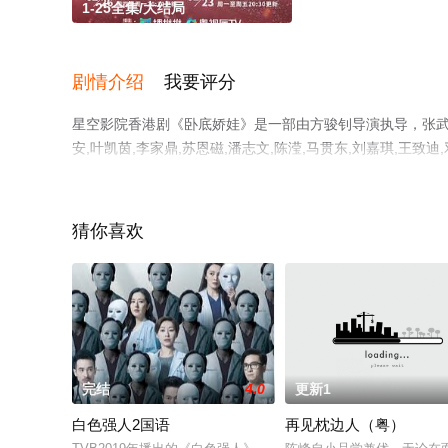
1-25全集/大结局
剧情介绍
我要评分
星空影院香港剧《卧底娇娃》是一部由方骏钊导演执导，张武孝,关
安,叶凯茵,李家鼎,苏恩磁,潘志文,陈滢,马贯东,刘嘉琪,王致迪
庄易羚,涂毓麟,洪曼芹,李海铜等明星演员精彩演绎的中国香
电视剧全集就上星空电影网，更多相关信息可移步至豆瓣电
猜你喜欢
完结
4.0
更新1
白色强人2国语
再见枕边人（粤）