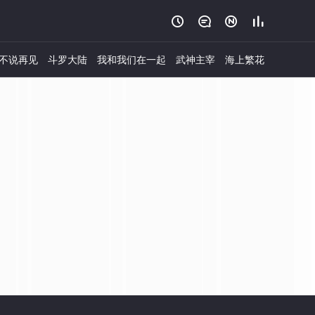




不说再见
斗罗大陆
我和我们在一起
武神主宰
海上繁花