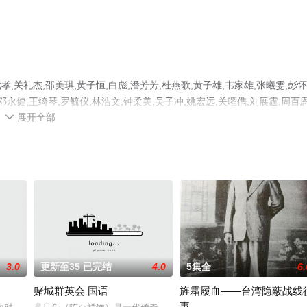
礼杰,邵美琪,黄子恒,白彪,潘芳芳,杜燕歌,黄子雄,韦家雄,张曦雯,彭怀
,邓永健,王绮琴,罗毓仪,林浩文,钟柔美,吴子冲,姚宏远,关曜儁,刘展霆,周百恩
展开全部
港电视剧，大结局剧情已揭晓（1-25全集），手机免费观看高清无删减完

视剧、电视猫或剧情网等平台了解。
3.0
更新至35 已完结
4.0
5集全
6.
赌城群英会 国语
旌霜履血——台湾隐蔽战线
事