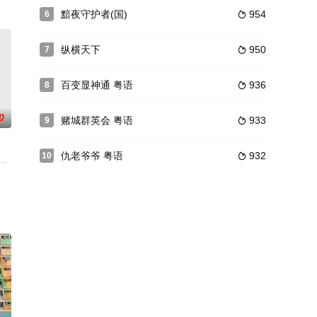
成，也继承
，他亦收了三个徒弟OK仔（马国明饰）、潇洒
黯夜守护者(国)
954
6

0年朝鲜战争爆发，江山变色，大陆政权易手，台湾岛风雨飘摇。一些久经历练的红
纵横天下
950
7

百变显神通 粤语
936
8

0
赌城群英会 粤语
933
9

仇老爷爷 粤语
932
10

高压手段逼
y原是攝影師，阿黃原是作家，兩人因社會
年时已是参茸商人张浩然（黎明）之妻，因受夫冷落而使之抱怨言。偶然机会