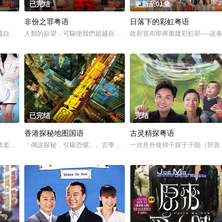
4.0
已完结
8.0
更新至01集
2.
非份之罪粤语
日落下的彩虹粤语
愛．回家之開心速遞》，「過往的處境劇都是以家庭為
越自我，然而，當欲望失控，過份貪圖金錢與權勢、追求不屬於自己的愛，非份
人類的欲望，可驅使我們超越自我，然而，當欲望失控，過份貪圖金
政府宣布即将重建彩虹邨──这
4.0
已完结
3.0
完结
8.
香港探秘地图国语
古灵精探粤语
兩人狠下毒手。坎坷的她竟然「死而復生」，奇迹地回
睹老公和她唯一的閨蜜的姦情，慘遭兩人狠下毒手。坎坷的她竟然「死而復生」
「傳說探秘，引爆恐懼。」玄學大師莊一臣（黎耀祥飾）創立探秘頻
一次意外使得干探于子朗（郭晋