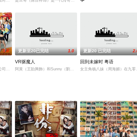
020年1月底出席剧集庆功宴，TVB高层
面对任何人生关都保持最佳状态迎战。峰在外界眼中是人生的大赢家;他事业有
是旦哥（陈百祥饰）是一代传奇赌神胡三城（胡枫饰）的徒弟，出师后
从1945年抗战胜利，到195
3.0
更新至20已完结
1.0
更新20 已完结
2.
VR驱魔人
回到未嫁时 粤语
99
公司与家里，都是一言堂！大海认定儿子钱继来（曹永廉饰）能力不足，一直用
阿黃（王貽興飾）和Sunny（劉翁飾）是志同道合的好朋友，Sunn
女主角杨八妹（周海媚）在九零