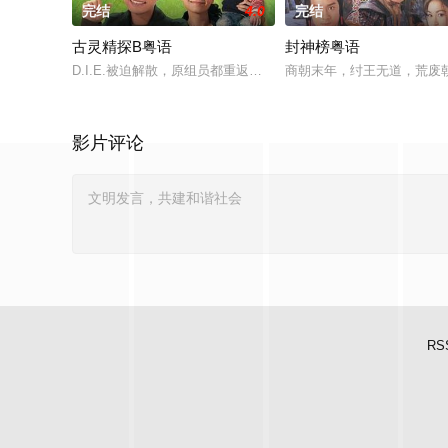
完结
4.0
完结
古灵精探B粤语
封神榜粤语
D.I.E.被迫解散，原组员都重返原先的工作岗位，这班人不改
商朝末年，纣王无道，荒废
影片评论
RS