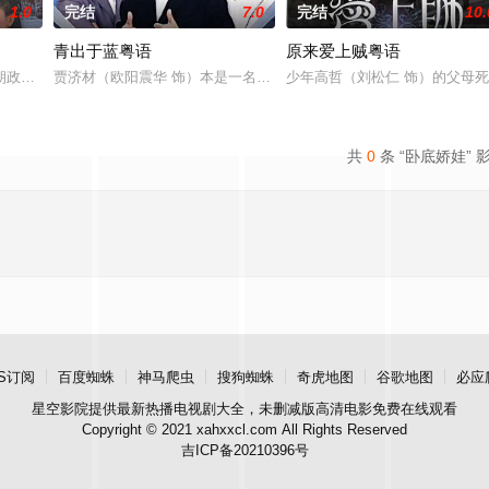
1.0
完结
7.0
完结
10.
青出于蓝粤语
原来爱上贼粤语
之前古灵精怪的作风，令领导很是头疼，为了躲开
朝政，民不聊生。商朝四大名将之一李靖（元华饰）之妻殷十娘（苑琼丹饰）产
贾济材（欧阳震华 饰）本是一名商界精英，但受老板所托极不愿意出
少年高哲（刘松仁 饰）的父母
共
0
条 “卧底娇娃” 
S订阅
百度蜘蛛
神马爬虫
搜狗蜘蛛
奇虎地图
谷歌地图
必应
星空影院
提供最新热播电视剧大全，未删减版高清电影免费在线观看
Copyright © 2021 xahxxcl.com All Rights Reserved
吉ICP备20210396号