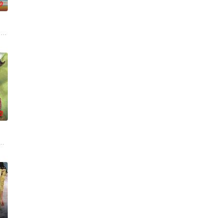
0
之想被無限
錢與權勢、追求不屬於自己的愛，非份之想被無限
条超过60年的名牌屋邨，满载香港情怀，是几代人的成长与回忆。剧集以七个发
0
，奇迹地回
道，以香港各處神秘地點作招徠宣揚迷信，探秘話
安 饰）具有了通灵的能力，能感应死去的冤魂传递给他的点点滴滴的信息。子