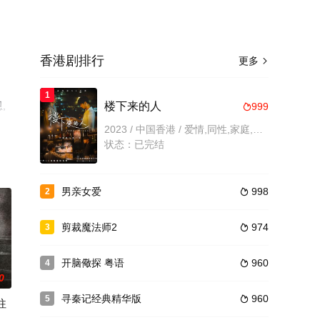
香港剧排行
更多

1
,
楼下来的人
999

整版
2023 / 中国香港 / 爱情,同性,家庭,香港
状态：已完结
男亲女爱
998
2

剪裁魔法师2
974
3

开脑儆探 粤语
960
4

0
寻秦记经典精华版
960
5

往