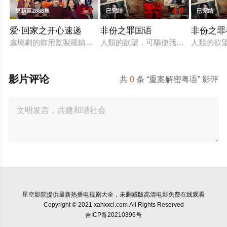
1.0
4.0
更新至2868集
已完结
已完结
爱·回家之开心速递
非份之罪国语
非份之罪
處境劇的御用監製羅鎮岳已經準備開拍新一套處境劇，暫定叫《
人類的欲望，可驅使我們超越自我，
人類的欲
影片评论
共
0
条 “重案解密粤语” 影评
星空影院
提供最新热播电视剧大全，未删减版高清电影免费在线观看
Copyright © 2021 xahxxcl.com All Rights Reserved
吉ICP备20210396号