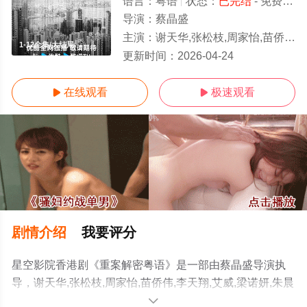
语言：
粤语
状态：
已完结
- 免费在线观看
导演：
蔡晶盛
主演：
谢天华,张松枝,周家怡,苗侨伟,李天翔,艾威,梁诺妍,朱晨丽,梁靖
1-12全集/大结局
更新时间：
2026-04-24
在线观看
极速观看


剧情介绍
我要评分
星空影院香港剧《重案解密粤语》是一部由蔡晶盛导演执
导，谢天华,张松枝,周家怡,苗侨伟,李天翔,艾威,梁诺妍,朱晨
丽,梁靖琪,洪永城,岑丽香,何珮瑜,胡烱龙,梁烈唯等明星演员
