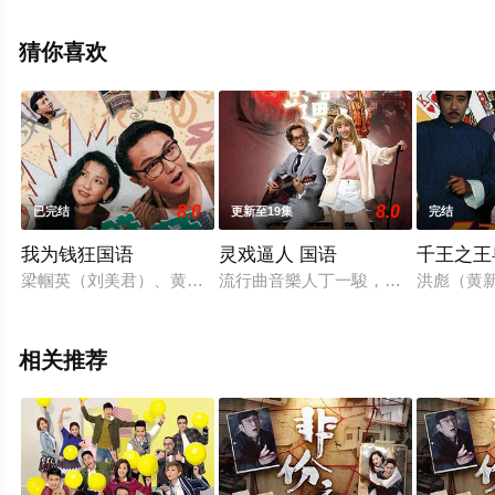
精彩演绎的中国大陆,中国香港电视剧，大结局剧情已揭晓
（1-12全集），手机免费观看高清无删减完整版电视剧全
猜你喜欢
集就上星空电影网，更多相关信息可移步至豆瓣电视剧、
电视猫或剧情网等平台了解。
8.0
8.0
已完结
更新至19集
完结
我为钱狂国语
灵戏逼人 国语
千王之王
梁帼英（刘美君）、黄忠信（关礼杰）及蓝祖辉（陈嘉辉），都
流行曲音樂人丁一駿，張振朗飾不時
洪彪（黄
相关推荐