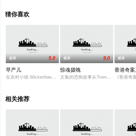
信息可移步至豆瓣电影、电视猫或剧情网等平台了解。
猜你喜欢
5.0
9.0
超清
超清
超清
早产儿
惊魂摄魄
香港奇案
在农村小镇 Wickenhaven，精神病晒黑沙龙老板负责失踪的
文集的恐怖故事从Troma娱乐
《香港奇
相关推荐