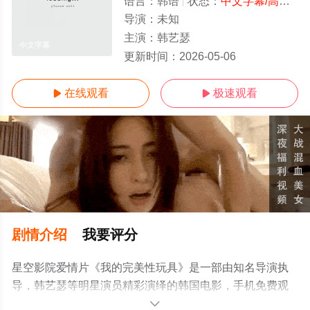
语言：
韩语
状态：
中文字幕/高清
- 
导演：
未知
主演：
韩艺瑟
中文字幕
更新时间：
2026-05-06
在线观看
极速观看


剧情介绍
我要评分
星空影院爱情片《我的完美性玩具》是一部由知名导演执
导，韩艺瑟等明星演员精彩演绎的韩国电影，手机免费观
看高清无删减完整版电影大全就上星空电影网，更多相关
