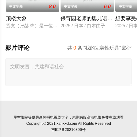
8.0
6.0
中文字幕
中文字幕
中文字幕
顶楼大象
保育园老师的婴儿语让人超兴奋
想要享受
贤友（张赫 饰）是一位小有名气的作家，自从被前女友无故抛弃
2025 / 日本 / 白木由子
2025 / 
影片评论
共
0
条 “我的完美性玩具” 影评
星空影院
提供最新热播电视剧大全，未删减版高清电影免费在线观看
Copyright © 2021 xahxxcl.com All Rights Reserved
吉ICP备20210396号