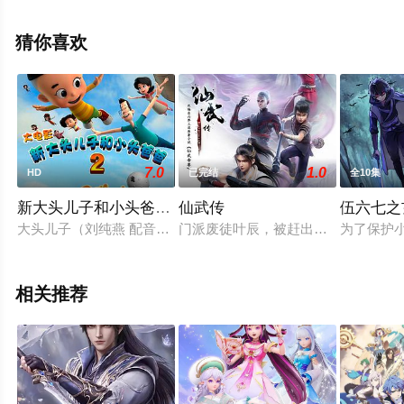
可移步至豆瓣动漫、电视猫或剧情网等平台了解。
猜你喜欢
7.0
1.0
HD
已完结
全10集
新大头儿子和小头爸爸2一日成才2016
仙武传
伍六七之
大头儿子（刘纯燕 配音）尽管聪明懂事，却到底只是个孩子，无
门派废徒叶辰，被赶出宗门，无以为
为了保护
相关推荐