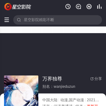






万界独尊
分享

别名：wanjieduzun
中国大陆
动漫,国产动漫
2021
7.0