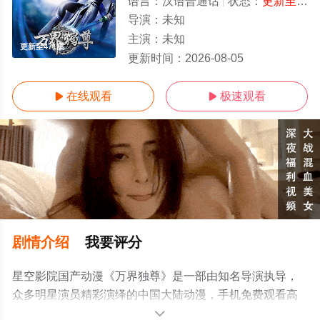
语言：
汉语普通话
状态：
更新至471集
导演：
未知
主演：
未知
更新至471集
更新时间：
2026-08-05
在线观看
极速观看


剧情介绍
我要评分
星空影院国产动漫《万界独尊》是一部由知名导演执导，
众多明星演员精彩演绎的中国大陆动漫，手机免费观看高
清无删减完整版动漫全集就上星空电影网，更多相关信息
