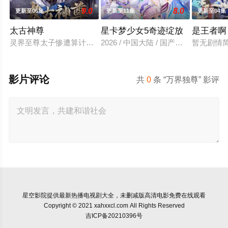
9.0
8.0
更新至06集
更新至11集
更新至04集
太古神尊
星卡梦少女5奇迹绽放
是王者啊
灵界至尊太子惨遭算计身死，重生跌落凡尘沦为底层杂役！身怀
2026 / 中国大陆 / 国产动漫
暂无剧情
影片评论
共
0
条 “万界独尊” 影评
星空影院
提供最新热播电视剧大全，未删减版高清电影免费在线观看
Copyright © 2021 xahxxcl.com All Rights Reserved
吉ICP备20210396号