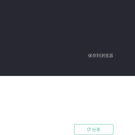
保存到浏览器
分享
