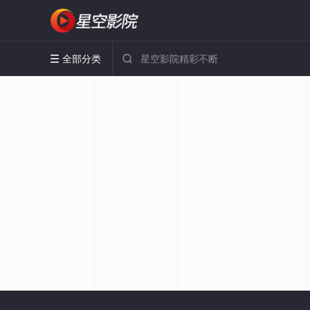
全部分类

