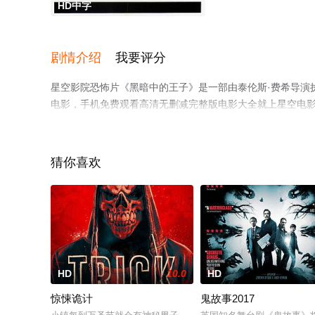
HD中字
剧情介绍
我要评分
星空影院恐怖片《黑暗中的王子》是一部由泰伦斯·费希导演执导，
电影，手机免费观看高清无删减完整版电影大全就上星空电
猜你喜欢
HD
10.0
HD
惊悚诡计
鬼故事2017