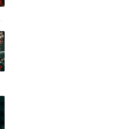
0
生幼年目
天无法出门。在资源消耗殆尽与未知神秘威胁
痛，受邀前往公婆的乡间庄园暂住，试图和丈夫的家人互相慰藉，一同走出丧
0
然、乐明为
迦的喜悦被一股令人发寒的疑惧笼罩——她对新生